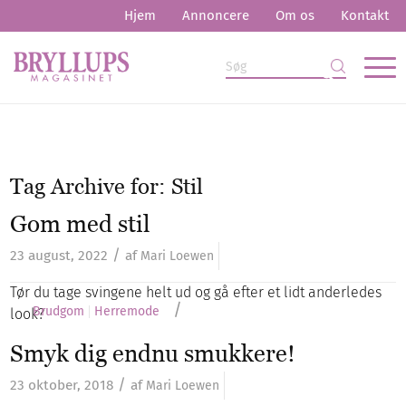
Hjem
Annoncere
Om os
Kontakt
Tag Archive for:
Stil
Gom med stil
/
23 august, 2022
af
Mari Loewen
Tør du tage svingene helt ud og gå efter et lidt anderledes
/
Brudgom
Herremode
look?
Smyk dig endnu smukkere!
/
23 oktober, 2018
af
Mari Loewen