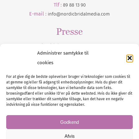
Tlf :
89 88 13 90
E-mail :
info@nordicbridalmedia.com
Presse
Tilmeld dig vores
nyhedsmail
Administrer samtykke til
cookies
For at give dig de bedste oplevelser bruger vi teknologier som cookies til
at gemme og/eller få adgang til enhedsoplysninger. Hvis du giver dit
Tel :
89 88 13 90
samtykke til disse teknologier, kan vi behandle data som f.eks.
browsingadfærd eller unikke ID'er på dette websted. Hvis du ikke giver dit
E-post:
info@nordicbridalmedia.com
samtykke eller trækker dit samtykke tilbage, kan det have en negativ
Nordic Bridal Media
indvirkning på visse funktioner og egenskaber.
© All rights reserved.
Org.nr: DK34787271
Godkend
Afvis