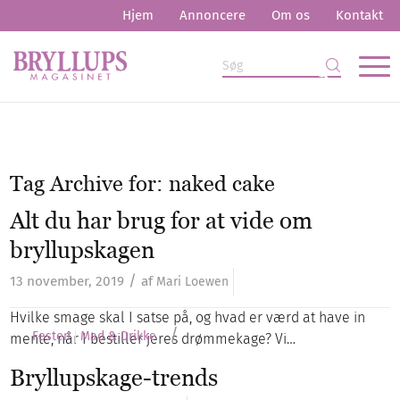
Hjem
Annoncere
Om os
Kontakt
Tag Archive for:
naked cake
Alt du har brug for at vide om
bryllupskagen
/
13 november, 2019
af
Mari Loewen
Hvilke smage skal I satse på, og hvad er værd at have in
/
Festen
Mad & Drikke
mente, når I bestiller jeres drømmekage? Vi…
Bryllupskage-trends