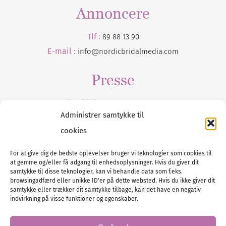
Annoncere
Tlf :
89 88 13 90
E-mail :
info@nordicbridalmedia.com
Presse
Tilmeld dig vores
nyhedsmail
Administrer samtykke til
cookies
For at give dig de bedste oplevelser bruger vi teknologier som cookies til
at gemme og/eller få adgang til enhedsoplysninger. Hvis du giver dit
Tel :
89 88 13 90
samtykke til disse teknologier, kan vi behandle data som f.eks.
browsingadfærd eller unikke ID'er på dette websted. Hvis du ikke giver dit
E-post:
info@nordicbridalmedia.com
samtykke eller trækker dit samtykke tilbage, kan det have en negativ
Nordic Bridal Media
indvirkning på visse funktioner og egenskaber.
© All rights reserved.
Org.nr: DK34787271