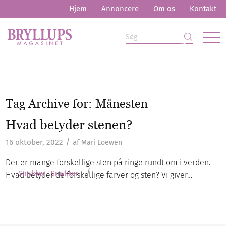
Hjem
Annoncere
Om os
Kontakt
Tag Archive for:
Månesten
Hvad betyder stenen?
/
16 oktober, 2022
af
Mari Loewen
Der er mange forskellige sten på ringe rundt om i verden.
/
Smykker
Smykker
Hvad betyder de forskellige farver og sten? Vi giver…