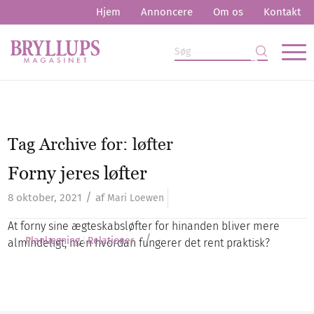
Hjem
Annoncere
Om os
Kontakt
Tag Archive for:
løfter
Forny jeres løfter
/
8 oktober, 2021
af
Mari Loewen
At forny sine ægteskabsløfter for hinanden bliver mere
/
Planlægning
Relationer
almindeligt, men hvordan fungerer det rent praktisk?