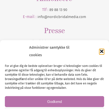
Tlf :
89 88 13 90
E-mail :
info@nordicbridalmedia.com
Presse
Tilmeld dig vores
nyhedsmail
Administrer samtykke til
cookies
For at give dig de bedste oplevelser bruger vi teknologier som cookies til
at gemme og/eller få adgang til enhedsoplysninger. Hvis du giver dit
Tel :
89 88 13 90
samtykke til disse teknologier, kan vi behandle data som f.eks.
browsingadfærd eller unikke ID'er på dette websted. Hvis du ikke giver dit
E-post:
info@nordicbridalmedia.com
samtykke eller trækker dit samtykke tilbage, kan det have en negativ
Nordic Bridal Media
indvirkning på visse funktioner og egenskaber.
© All rights reserved.
Org.nr: DK34787271
Godkend