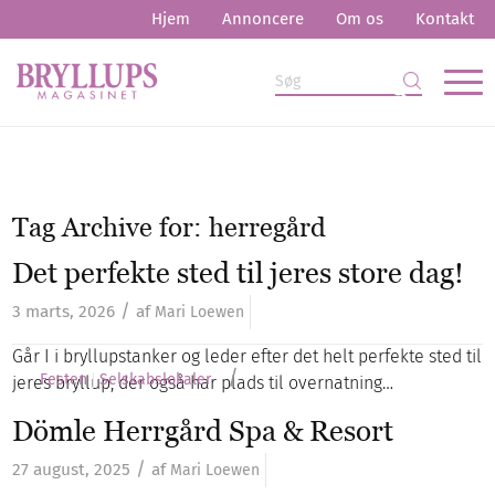
Hjem
Annoncere
Om os
Kontakt
Tag Archive for:
herregård
Det perfekte sted til jeres store dag!
/
3 marts, 2026
af
Mari Loewen
Går I i bryllupstanker og leder efter det helt perfekte sted til
/
Festen
Selskabslokaler
jeres bryllup, der også har plads til overnatning…
Dömle Herrgård Spa & Resort
/
27 august, 2025
af
Mari Loewen