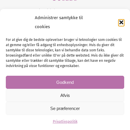
Tilmeld dig vores
nyhedsmail
Administrer samtykke til
cookies
For at give dig de bedste oplevelser bruger vi teknologier som cookies til
at gemme og/eller få adgang til enhedsoplysninger. Hvis du giver dit
Tel :
89 88 13 90
samtykke til disse teknologier, kan vi behandle data som f.eks.
browsingadfærd eller unikke ID'er på dette websted. Hvis du ikke giver dit
E-post:
info@nordicbridalmedia.com
samtykke eller trækker dit samtykke tilbage, kan det have en negativ
Nordic Bridal Media
indvirkning på visse funktioner og egenskaber.
© All rights reserved.
Org.nr: DK34787271
Godkend
Afvis
Se præferencer
© Bridal Magazine Group SE
Administration
Privatlivspolitik
Hjemmesiden leveres af KUST IT