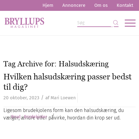
Hjem
Annoncere
Om os
Kontakt
Tag Archive for:
Halsudskæring
Hvilken halsudskæring passer bedst
til dig?
/
20 oktober, 2023
af
Mari Loewen
Ligesom brudekjolens form kan den halsudskæring, du
/
Brud
Brudekjoler
vælger, ændre eller påvirke, hvordan din krop ser ud.