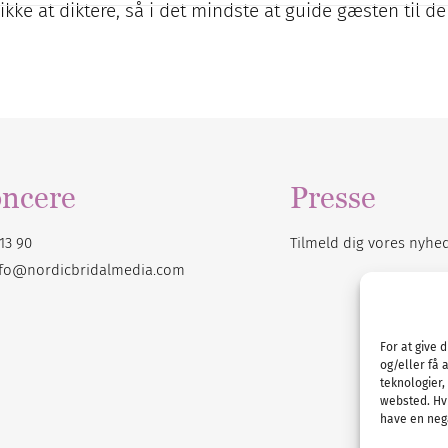
kke at diktere, så i det mindste at guide gæsten til d
ncere
Presse
13 90
Tilmeld dig vores
nyhe
nfo@nordicbridalmedia.com
For at give 
og/eller få 
teknologier,
websted. Hvi
have en nega