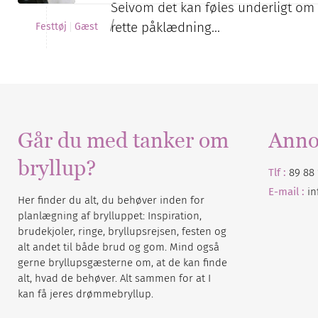
Selvom det kan føles underligt om i
/
rette påklædning…
Festtøj
Gæst
Går du med tanker om
Anno
bryllup?
Tlf :
89 88 
E-mail :
i
Her finder du alt, du behøver inden for
planlægning af brylluppet: Inspiration,
brudekjoler, ringe, bryllupsrejsen, festen og
alt andet til både brud og gom. Mind også
gerne bryllupsgæsterne om, at de kan finde
alt, hvad de behøver. Alt sammen for at I
kan få jeres drømmebryllup.