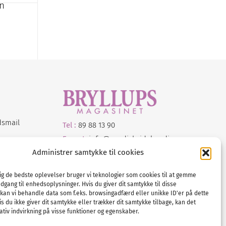
en
dsmail
Tel :
89 88 13 90
E-post:
info@nordicbridalmedia.com
Nordic Bridal Media
Administrer samtykke til cookies
© All rights reserved.
Org.nr: DK34787271
dig de bedste oplevelser bruger vi teknologier som cookies til at gemme
adgang til enhedsoplysninger. Hvis du giver dit samtykke til disse
 kan vi behandle data som f.eks. browsingadfærd eller unikke ID'er på dette
s du ikke giver dit samtykke eller trækker dit samtykke tilbage, kan det
tiv indvirkning på visse funktioner og egenskaber.