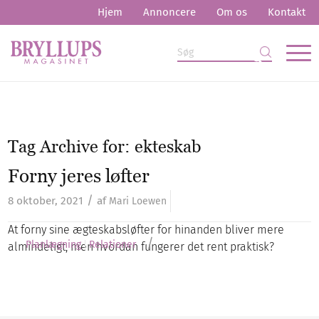
Hjem
Annoncere
Om os
Kontakt
Tag Archive for:
ekteskab
Forny jeres løfter
/
8 oktober, 2021
af
Mari Loewen
At forny sine ægteskabsløfter for hinanden bliver mere
/
Planlægning
Relationer
almindeligt, men hvordan fungerer det rent praktisk?