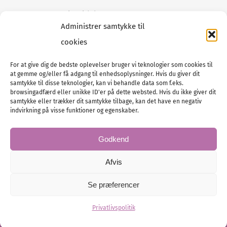
Tilmeld dig vores
nyhedsmail
Administrer samtykke til
cookies
For at give dig de bedste oplevelser bruger vi teknologier som cookies til
at gemme og/eller få adgang til enhedsoplysninger. Hvis du giver dit
Tel :
89 88 13 90
samtykke til disse teknologier, kan vi behandle data som f.eks.
browsingadfærd eller unikke ID'er på dette websted. Hvis du ikke giver dit
E-post:
info@nordicbridalmedia.com
samtykke eller trækker dit samtykke tilbage, kan det have en negativ
Nordic Bridal Media
indvirkning på visse funktioner og egenskaber.
© All rights reserved.
Org.nr: DK34787271
Godkend
Afvis
Se præferencer
© Bridal Magazine Group SE
Administration
Privatlivspolitik
Hjemmesiden leveres af KUST IT