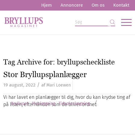
Hjem
Annoncere
Om os
Kontakt
Tag Archive for:
bryllupscheckliste
Stor Bryllupsplanlægger
/
19 august, 2022
af
Mari Loewen
Vi har lavet en planlægger til dig, hvor du kan krydse ting af
/
Bryllupet
Planlægning
Tidsplanlægning
på listen, efterhånden som de bliver ordnet: