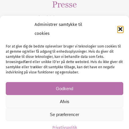
Presse
Tilmeld dig vores
nyhedsmail
Administrer samtykke til
cookies
For at give dig de bedste oplevelser bruger vi teknologier som cookies til
at gemme og/eller få adgang til enhedsoplysninger. Hvis du giver dit
Tel :
89 88 13 90
samtykke til disse teknologier, kan vi behandle data som f.eks.
browsingadfærd eller unikke ID'er på dette websted. Hvis du ikke giver dit
E-post:
info@nordicbridalmedia.com
samtykke eller trækker dit samtykke tilbage, kan det have en negativ
Nordic Bridal Media
indvirkning på visse funktioner og egenskaber.
© All rights reserved.
Org.nr: DK34787271
Godkend
Afvis
Se præferencer
© Bridal Magazine Group SE
Administration
Privatlivspolitik