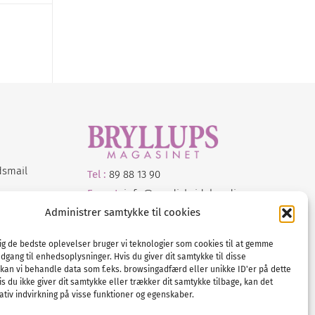
dsmail
Tel :
89 88 13 90
E-post:
info@nordicbridalmedia.com
Nordic Bridal Media
Administrer samtykke til cookies
© All rights reserved.
Org.nr: DK34787271
dig de bedste oplevelser bruger vi teknologier som cookies til at gemme
adgang til enhedsoplysninger. Hvis du giver dit samtykke til disse
 kan vi behandle data som f.eks. browsingadfærd eller unikke ID'er på dette
s du ikke giver dit samtykke eller trækker dit samtykke tilbage, kan det
tiv indvirkning på visse funktioner og egenskaber.