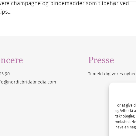
servere champagne og pindemadder som tilbehør ved
tips…
ncere
Presse
13 90
Tilmeld dig vores
nyhe
nfo@nordicbridalmedia.com
For at give 
og/eller få 
teknologier,
websted. Hvi
have en nega