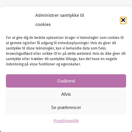
Tilmeld dig vores
nyhedsmail
Administrer samtykke til
cookies
For at give dig de bedste oplevelser bruger vi teknologier som cookies til
at gemme og/eller få adgang til enhedsoplysninger. Hvis du giver dit
Tel :
89 88 13 90
samtykke til disse teknologier, kan vi behandle data som f.eks.
browsingadfærd eller unikke ID'er på dette websted. Hvis du ikke giver dit
E-post:
info@nordicbridalmedia.com
samtykke eller trækker dit samtykke tilbage, kan det have en negativ
Nordic Bridal Media
indvirkning på visse funktioner og egenskaber.
© All rights reserved.
Org.nr: DK34787271
Godkend
Afvis
Se præferencer
© Bridal Magazine Group SE
Administration
Privatlivspolitik
Hjemmesiden leveres af KUST IT