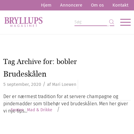
Hjem
Annoncere
Om os
Kontakt
Tag Archive for:
bobler
Brudeskålen
/
5 september, 2020
af
Mari Loewen
Der er nærmest tradition for at servere champagne og
pindemadder som tilbehør ved brudeskålen. Men her giver
/
Festen
Mad & Drikke
vi nye tips…