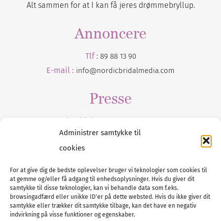
Alt sammen for at I kan få jeres drømmebryllup.
Annoncere
Tlf :
89 88 13 90
E-mail :
info@nordicbridalmedia.com
Presse
Tilmeld dig vores
nyhedsmail
Administrer samtykke til
cookies
For at give dig de bedste oplevelser bruger vi teknologier som cookies til
at gemme og/eller få adgang til enhedsoplysninger. Hvis du giver dit
Tel :
89 88 13 90
samtykke til disse teknologier, kan vi behandle data som f.eks.
browsingadfærd eller unikke ID'er på dette websted. Hvis du ikke giver dit
E-post:
info@nordicbridalmedia.com
samtykke eller trækker dit samtykke tilbage, kan det have en negativ
Nordic Bridal Media
indvirkning på visse funktioner og egenskaber.