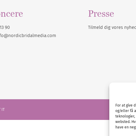
ncere
Presse
13 90
Tilmeld dig vores
nyhe
nfo@nordicbridalmedia.com
For at give 
 IT
og/eller få 
teknologier,
websted. Hvi
have en nega