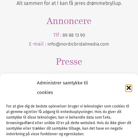
Alt sammen for at I kan få jeres drømmebryllup.
Annoncere
Tlf :
89 88 13 90
E-mail :
info@nordicbridalmedia.com
Presse
Tilmeld dig vores
nyhedsmail
Administrer samtykke til
cookies
For at give dig de bedste oplevelser bruger vi teknologier som cookies til
at gemme og/eller få adgang til enhedsoplysninger. Hvis du giver dit
Tel :
89 88 13 90
samtykke til disse teknologier, kan vi behandle data som f.eks.
browsingadfærd eller unikke ID'er på dette websted. Hvis du ikke giver dit
E-post:
info@nordicbridalmedia.com
samtykke eller trækker dit samtykke tilbage, kan det have en negativ
Nordic Bridal Media
indvirkning på visse funktioner og egenskaber.