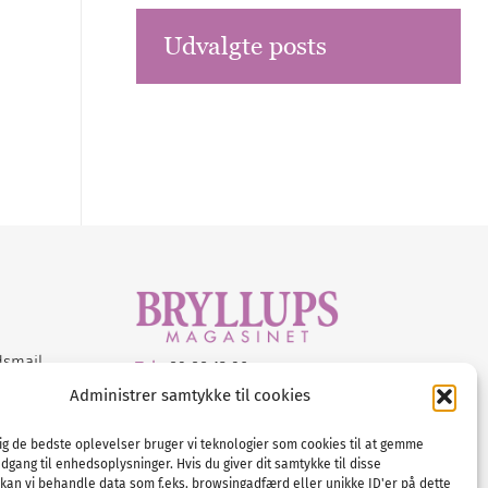
Udvalgte posts
dsmail
Tel :
89 88 13 90
Administrer samtykke til cookies
E-post:
info@nordicbridalmedia.com
Nordic Bridal Media
dig de bedste oplevelser bruger vi teknologier som cookies til at gemme
© All rights reserved.
adgang til enhedsoplysninger. Hvis du giver dit samtykke til disse
Org.nr: DK34787271
 kan vi behandle data som f.eks. browsingadfærd eller unikke ID'er på dette