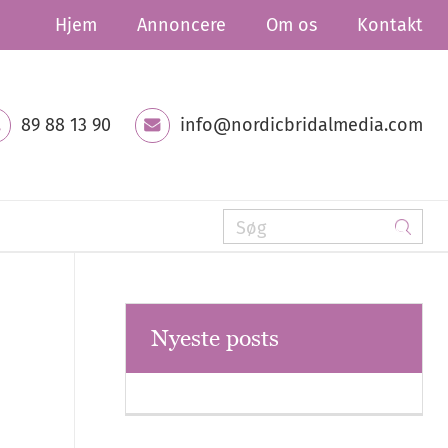
Hjem
Annoncere
Om os
Kontakt
89 88 13 90
info@nordicbridalmedia.com
Nyeste posts