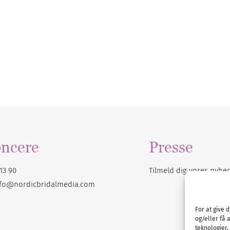
ncere
Presse
13 90
Tilmeld dig vores
nyhe
nfo@nordicbridalmedia.com
For at give 
og/eller få 
teknologier,