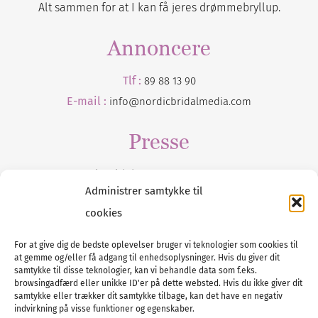
Alt sammen for at I kan få jeres drømmebryllup.
Annoncere
Tlf :
89 88 13 90
E-mail :
info@nordicbridalmedia.com
Presse
Tilmeld dig vores
nyhedsmail
Administrer samtykke til
cookies
For at give dig de bedste oplevelser bruger vi teknologier som cookies til
at gemme og/eller få adgang til enhedsoplysninger. Hvis du giver dit
Tel :
89 88 13 90
samtykke til disse teknologier, kan vi behandle data som f.eks.
browsingadfærd eller unikke ID'er på dette websted. Hvis du ikke giver dit
E-post:
info@nordicbridalmedia.com
samtykke eller trækker dit samtykke tilbage, kan det have en negativ
Nordic Bridal Media
indvirkning på visse funktioner og egenskaber.