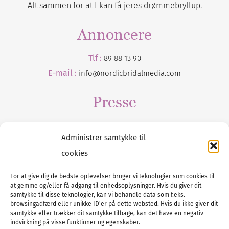
Alt sammen for at I kan få jeres drømmebryllup.
Annoncere
Tlf :
89 88 13 90
E-mail :
info@nordicbridalmedia.com
Presse
Tilmeld dig vores
nyhedsmail
Administrer samtykke til
cookies
For at give dig de bedste oplevelser bruger vi teknologier som cookies til
at gemme og/eller få adgang til enhedsoplysninger. Hvis du giver dit
Tel :
89 88 13 90
samtykke til disse teknologier, kan vi behandle data som f.eks.
browsingadfærd eller unikke ID'er på dette websted. Hvis du ikke giver dit
E-post:
info@nordicbridalmedia.com
samtykke eller trækker dit samtykke tilbage, kan det have en negativ
Nordic Bridal Media
indvirkning på visse funktioner og egenskaber.