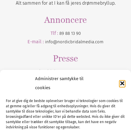
Alt sammen for at I kan få jeres drømmebryllup.
Annoncere
Tlf :
89 88 13 90
E-mail :
info@nordicbridalmedia.com
Presse
Tilmeld dig vores
nyhedsmail
Administrer samtykke til
cookies
For at give dig de bedste oplevelser bruger vi teknologier som cookies til
at gemme og/eller få adgang til enhedsoplysninger. Hvis du giver dit
Tel :
89 88 13 90
samtykke til disse teknologier, kan vi behandle data som f.eks.
browsingadfærd eller unikke ID'er på dette websted. Hvis du ikke giver dit
E-post:
info@nordicbridalmedia.com
samtykke eller trækker dit samtykke tilbage, kan det have en negativ
Nordic Bridal Media
indvirkning på visse funktioner og egenskaber.