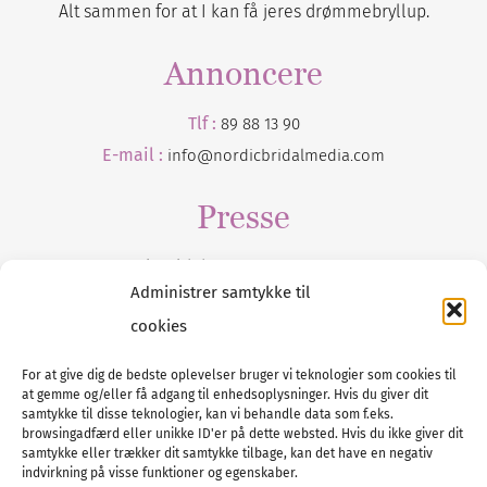
Alt sammen for at I kan få jeres drømmebryllup.
Annoncere
Tlf :
89 88 13 90
E-mail :
info@nordicbridalmedia.com
Presse
Tilmeld dig vores
nyhedsmail
Administrer samtykke til
cookies
For at give dig de bedste oplevelser bruger vi teknologier som cookies til
at gemme og/eller få adgang til enhedsoplysninger. Hvis du giver dit
Tel :
89 88 13 90
samtykke til disse teknologier, kan vi behandle data som f.eks.
browsingadfærd eller unikke ID'er på dette websted. Hvis du ikke giver dit
E-post:
info@nordicbridalmedia.com
samtykke eller trækker dit samtykke tilbage, kan det have en negativ
Nordic Bridal Media
indvirkning på visse funktioner og egenskaber.