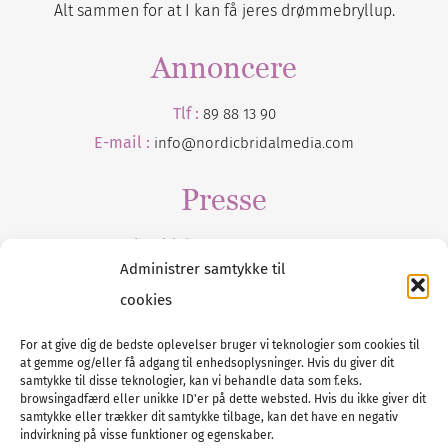
Alt sammen for at I kan få jeres drømmebryllup.
Annoncere
Tlf :
89 88 13 90
E-mail :
info@nordicbridalmedia.com
Presse
Tilmeld dig vores
nyhedsmail
Administrer samtykke til
cookies
For at give dig de bedste oplevelser bruger vi teknologier som cookies til
at gemme og/eller få adgang til enhedsoplysninger. Hvis du giver dit
Tel :
89 88 13 90
samtykke til disse teknologier, kan vi behandle data som f.eks.
browsingadfærd eller unikke ID'er på dette websted. Hvis du ikke giver dit
E-post:
info@nordicbridalmedia.com
samtykke eller trækker dit samtykke tilbage, kan det have en negativ
Nordic Bridal Media
indvirkning på visse funktioner og egenskaber.