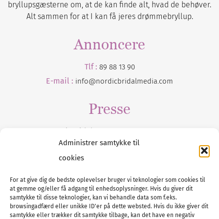
bryllupsgæsterne om, at de kan finde alt, hvad de behøver.
Alt sammen for at I kan få jeres drømmebryllup.
Annoncere
Tlf :
89 88 13 90
E-mail :
info@nordicbridalmedia.com
Presse
Tilmeld dig vores
nyhedsmail
Administrer samtykke til
cookies
For at give dig de bedste oplevelser bruger vi teknologier som cookies til
at gemme og/eller få adgang til enhedsoplysninger. Hvis du giver dit
Tel :
89 88 13 90
samtykke til disse teknologier, kan vi behandle data som f.eks.
browsingadfærd eller unikke ID'er på dette websted. Hvis du ikke giver dit
E-post:
info@nordicbridalmedia.com
samtykke eller trækker dit samtykke tilbage, kan det have en negativ