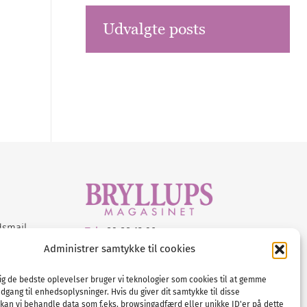
Udvalgte posts
dsmail
Tel :
89 88 13 90
Administrer samtykke til cookies
E-post:
info@nordicbridalmedia.com
Nordic Bridal Media
dig de bedste oplevelser bruger vi teknologier som cookies til at gemme
© All rights reserved.
adgang til enhedsoplysninger. Hvis du giver dit samtykke til disse
Org.nr: DK34787271
 kan vi behandle data som f.eks. browsingadfærd eller unikke ID'er på dette