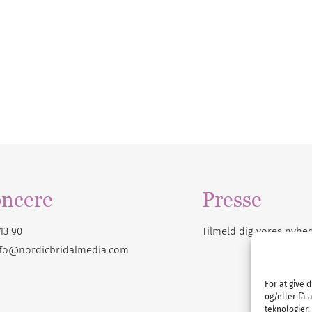
ncere
Presse
13 90
Tilmeld dig vores
nyhe
nfo@nordicbridalmedia.com
For at give 
og/eller få 
teknologier,