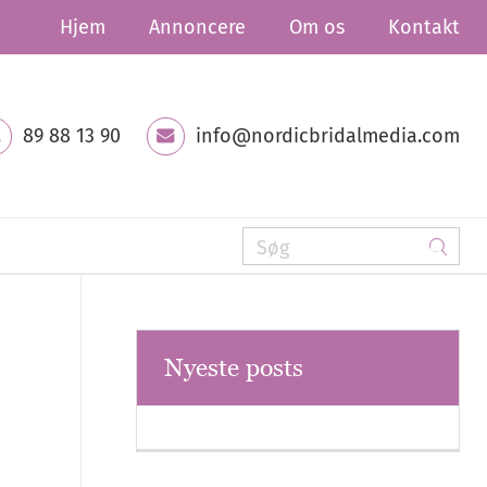
Hjem
Annoncere
Om os
Kontakt
89 88 13 90
info@nordicbridalmedia.com
Nyeste posts