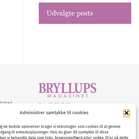
Udvalgte posts
dsmail
Tel :
89 88 13 90
Administrer samtykke til cookies
E-post:
info@nordicbridalmedia.com
Nordic Bridal Media
dig de bedste oplevelser bruger vi teknologier som cookies til at gemme
© All rights reserved.
adgang til enhedsoplysninger. Hvis du giver dit samtykke til disse
Org.nr: DK34787271
 kan vi behandle data som f.eks. browsingadfærd eller unikke ID'er på dette