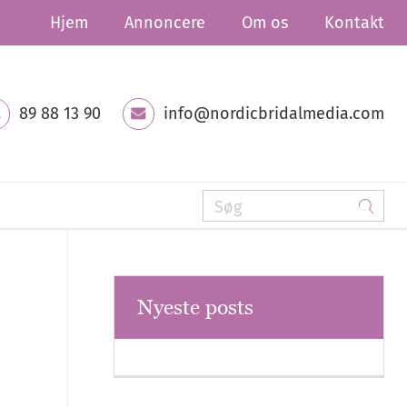
Hjem
Annoncere
Om os
Kontakt
89 88 13 90
info@nordicbridalmedia.com
Nyeste posts