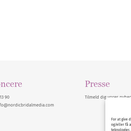
ncere
Presse
13 90
Tilmeld dig vores
nyhe
nfo@nordicbridalmedia.com
For at give 
og/eller få 
teknologier,