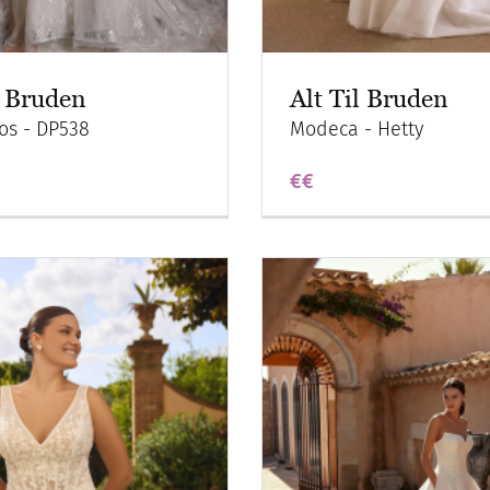
l Bruden
Alt Til Bruden
os - DP538
Modeca - Hetty
€€