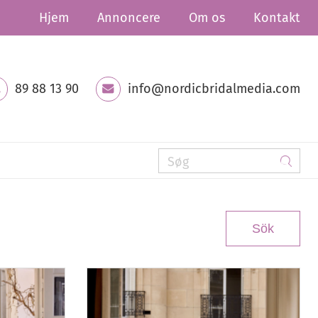
Hjem
Annoncere
Om os
Kontakt
89 88 13 90
info@nordicbridalmedia.com