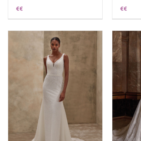
€€
€€