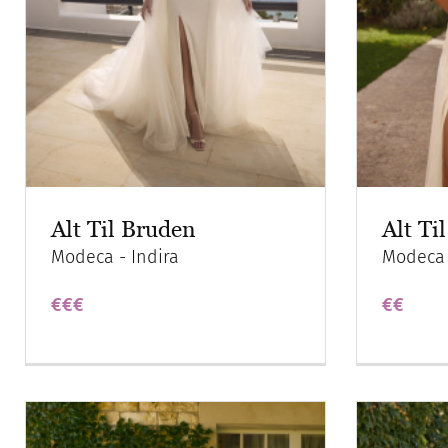
Alt Til Bruden
Alt Ti
Modeca - Indira
Modeca 
€€€
€€