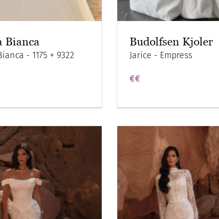
a Bianca
Budolfsen Kjoler
ianca - 1175 + 9322
Jarice - Empress
€€