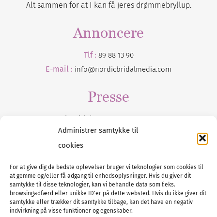
Alt sammen for at I kan få jeres drømmebryllup.
Annoncere
Tlf :
89 88 13 90
E-mail :
info@nordicbridalmedia.com
Presse
Tilmeld dig vores
nyhedsmail
Administrer samtykke til
cookies
For at give dig de bedste oplevelser bruger vi teknologier som cookies til
at gemme og/eller få adgang til enhedsoplysninger. Hvis du giver dit
Tel :
89 88 13 90
samtykke til disse teknologier, kan vi behandle data som f.eks.
browsingadfærd eller unikke ID'er på dette websted. Hvis du ikke giver dit
E-post:
info@nordicbridalmedia.com
samtykke eller trækker dit samtykke tilbage, kan det have en negativ
Nordic Bridal Media
indvirkning på visse funktioner og egenskaber.