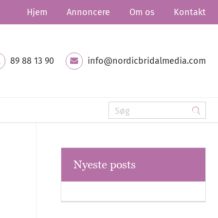
Hjem
Annoncere
Om os
Kontakt
89 88 13 90
info@nordicbridalmedia.com
Nyeste posts