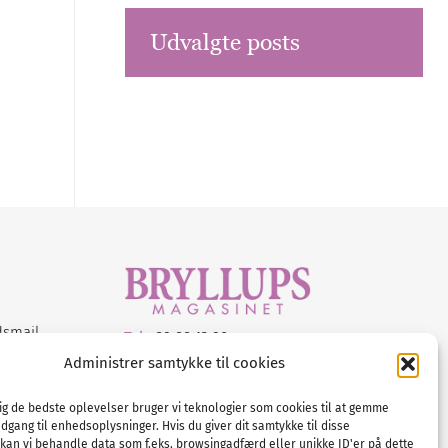
Udvalgte posts
dsmail
Tel :
89 88 13 90
Administrer samtykke til cookies
E-post:
info@nordicbridalmedia.com
Nordic Bridal Media
dig de bedste oplevelser bruger vi teknologier som cookies til at gemme
© All rights reserved.
adgang til enhedsoplysninger. Hvis du giver dit samtykke til disse
Org.nr: DK34787271
 kan vi behandle data som f.eks. browsingadfærd eller unikke ID'er på dette