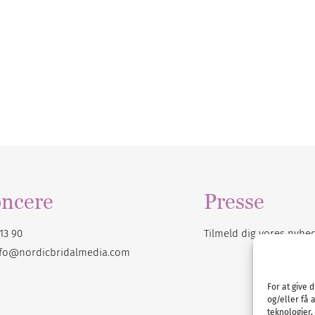
ncere
Presse
13 90
Tilmeld dig vores
nyhe
nfo@nordicbridalmedia.com
For at give 
og/eller få 
teknologier,