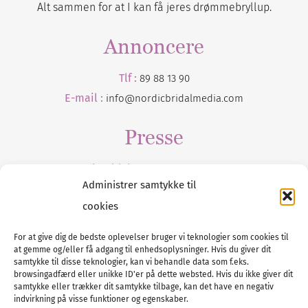
Alt sammen for at I kan få jeres drømmebryllup.
Annoncere
Tlf :
89 88 13 90
E-mail :
info@nordicbridalmedia.com
Presse
Tilmeld dig vores
nyhedsmail
Administrer samtykke til
cookies
For at give dig de bedste oplevelser bruger vi teknologier som cookies til
at gemme og/eller få adgang til enhedsoplysninger. Hvis du giver dit
Tel :
89 88 13 90
samtykke til disse teknologier, kan vi behandle data som f.eks.
browsingadfærd eller unikke ID'er på dette websted. Hvis du ikke giver dit
E-post:
info@nordicbridalmedia.com
samtykke eller trækker dit samtykke tilbage, kan det have en negativ
Nordic Bridal Media
indvirkning på visse funktioner og egenskaber.