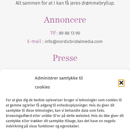
Alt sammen for at I kan få jeres drømmebryllup.
Annoncere
Tlf :
89 88 13 90
E-mail :
info@nordicbridalmedia.com
Presse
Tilmeld dig vores
nyhedsmail
Administrer samtykke til
cookies
For at give dig de bedste oplevelser bruger vi teknologier som cookies til
at gemme og/eller få adgang til enhedsoplysninger. Hvis du giver dit
Tel :
89 88 13 90
samtykke til disse teknologier, kan vi behandle data som f.eks.
browsingadfærd eller unikke ID'er på dette websted. Hvis du ikke giver dit
E-post:
info@nordicbridalmedia.com
samtykke eller trækker dit samtykke tilbage, kan det have en negativ
Nordic Bridal Media
indvirkning på visse funktioner og egenskaber.