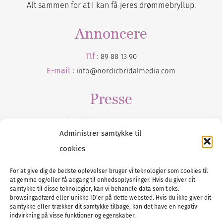
Alt sammen for at I kan få jeres drømmebryllup.
Annoncere
Tlf :
89 88 13 90
E-mail :
info@nordicbridalmedia.com
Presse
Tilmeld dig vores
nyhedsmail
Administrer samtykke til
cookies
For at give dig de bedste oplevelser bruger vi teknologier som cookies til
at gemme og/eller få adgang til enhedsoplysninger. Hvis du giver dit
Tel :
89 88 13 90
samtykke til disse teknologier, kan vi behandle data som f.eks.
browsingadfærd eller unikke ID'er på dette websted. Hvis du ikke giver dit
E-post:
info@nordicbridalmedia.com
samtykke eller trækker dit samtykke tilbage, kan det have en negativ
Nordic Bridal Media
indvirkning på visse funktioner og egenskaber.