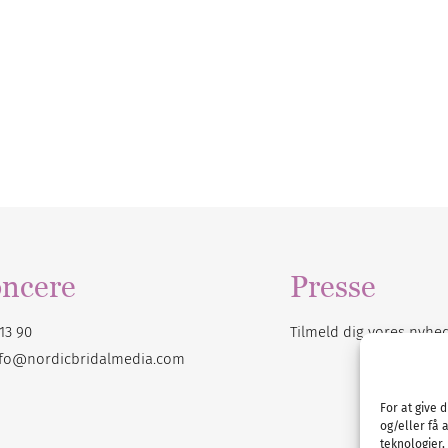
ncere
Presse
13 90
Tilmeld dig vores
nyhe
nfo@nordicbridalmedia.com
For at give 
og/eller få 
teknologier,