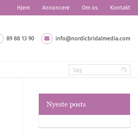
Hjem
Annoncere
Om os
Kontakt
89 88 13 90
info@nordicbridalmedia.com
Nyeste posts