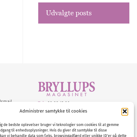
Udvalgte posts
dsmail
Tel :
89 88 13 90
Administrer samtykke til cookies
E-post:
info@nordicbridalmedia.com
Nordic Bridal Media
dig de bedste oplevelser bruger vi teknologier som cookies til at gemme
© All rights reserved.
adgang til enhedsoplysninger. Hvis du giver dit samtykke til disse
Org.nr: DK34787271
 kan vi behandle data som f.eks. browsingadfærd eller unikke ID'er på dette