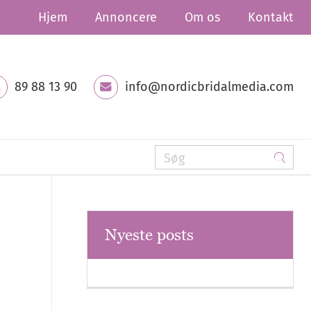
Hjem
Annoncere
Om os
Kontakt
89 88 13 90
info@nordicbridalmedia.com
Nyeste posts