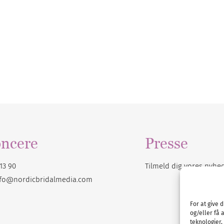
ncere
Presse
13 90
Tilmeld dig vores
nyhe
nfo@nordicbridalmedia.com
For at give 
og/eller få 
teknologier,