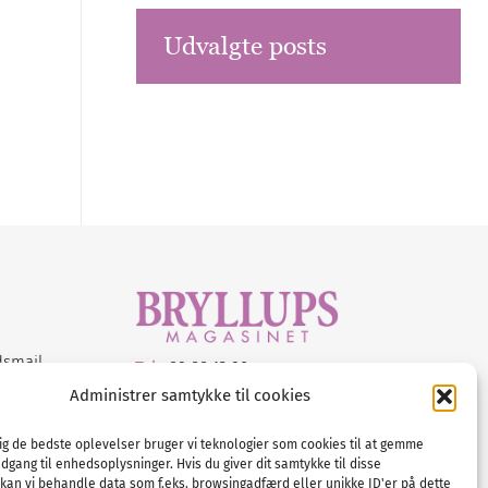
Udvalgte posts
dsmail
Tel :
89 88 13 90
Administrer samtykke til cookies
E-post:
info@nordicbridalmedia.com
Nordic Bridal Media
dig de bedste oplevelser bruger vi teknologier som cookies til at gemme
© All rights reserved.
adgang til enhedsoplysninger. Hvis du giver dit samtykke til disse
Org.nr: DK34787271
 kan vi behandle data som f.eks. browsingadfærd eller unikke ID'er på dette