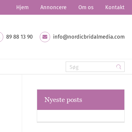
Hjem
Annoncere
Om os
Kontakt
89 88 13 90
info@nordicbridalmedia.com
Nyeste posts