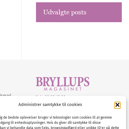
Udvalgte posts
dsmail
Tel :
89 88 13 90
Administrer samtykke til cookies
E-post:
info@nordicbridalmedia.com
Nordic Bridal Media
dig de bedste oplevelser bruger vi teknologier som cookies til at gemme
© All rights reserved.
adgang til enhedsoplysninger. Hvis du giver dit samtykke til disse
Org.nr: DK34787271
 kan vi behandle data som f.eks. browsingadfærd eller unikke ID'er på dette