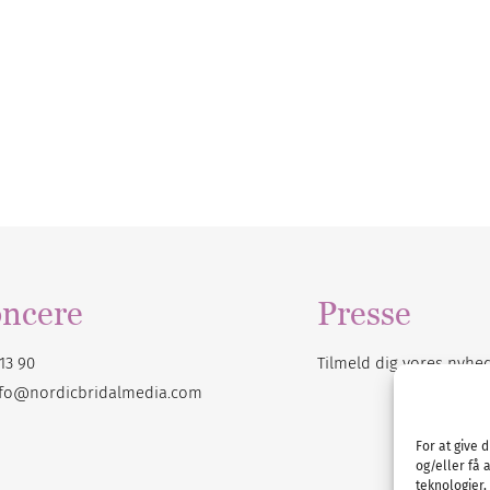
ncere
Presse
13 90
Tilmeld dig vores
nyhe
nfo@nordicbridalmedia.com
For at give 
og/eller få 
teknologier,