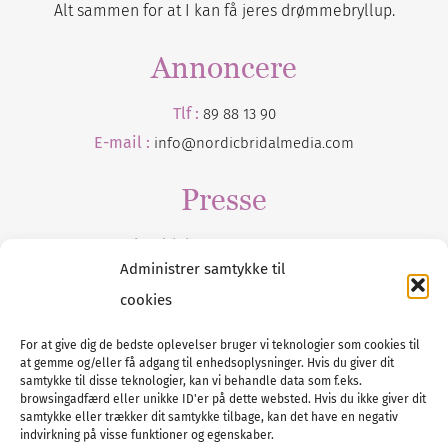
Alt sammen for at I kan få jeres drømmebryllup.
Annoncere
Tlf :
89 88 13 90
E-mail :
info@nordicbridalmedia.com
Presse
Tilmeld dig vores
nyhedsmail
Administrer samtykke til
cookies
For at give dig de bedste oplevelser bruger vi teknologier som cookies til
at gemme og/eller få adgang til enhedsoplysninger. Hvis du giver dit
Tel :
89 88 13 90
samtykke til disse teknologier, kan vi behandle data som f.eks.
browsingadfærd eller unikke ID'er på dette websted. Hvis du ikke giver dit
E-post:
info@nordicbridalmedia.com
samtykke eller trækker dit samtykke tilbage, kan det have en negativ
Nordic Bridal Media
indvirkning på visse funktioner og egenskaber.