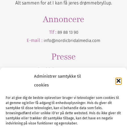
Alt sammen for at I kan få jeres drømmebryllup.
Annoncere
Tlf :
89 88 13 90
E-mail :
info@nordicbridalmedia.com
Presse
Tilmeld dig vores
nyhedsmail
Administrer samtykke til
cookies
For at give dig de bedste oplevelser bruger vi teknologier som cookies til
at gemme og/eller få adgang til enhedsoplysninger. Hvis du giver dit
Tel :
89 88 13 90
samtykke til disse teknologier, kan vi behandle data som f.eks.
browsingadfærd eller unikke ID'er på dette websted. Hvis du ikke giver dit
E-post:
info@nordicbridalmedia.com
samtykke eller trækker dit samtykke tilbage, kan det have en negativ
Nordic Bridal Media
indvirkning på visse funktioner og egenskaber.