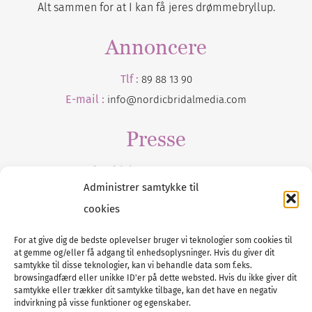
Alt sammen for at I kan få jeres drømmebryllup.
Annoncere
Tlf :
89 88 13 90
E-mail :
info@nordicbridalmedia.com
Presse
Tilmeld dig vores
nyhedsmail
Administrer samtykke til
cookies
For at give dig de bedste oplevelser bruger vi teknologier som cookies til
at gemme og/eller få adgang til enhedsoplysninger. Hvis du giver dit
Tel :
89 88 13 90
samtykke til disse teknologier, kan vi behandle data som f.eks.
browsingadfærd eller unikke ID'er på dette websted. Hvis du ikke giver dit
E-post:
info@nordicbridalmedia.com
samtykke eller trækker dit samtykke tilbage, kan det have en negativ
Nordic Bridal Media
indvirkning på visse funktioner og egenskaber.