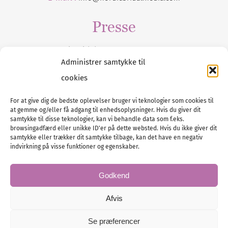
Presse
Tilmeld dig vores
nyhedsmail
Administrer samtykke til
cookies
For at give dig de bedste oplevelser bruger vi teknologier som cookies til
at gemme og/eller få adgang til enhedsoplysninger. Hvis du giver dit
Tel :
89 88 13 90
samtykke til disse teknologier, kan vi behandle data som f.eks.
browsingadfærd eller unikke ID'er på dette websted. Hvis du ikke giver dit
E-post:
info@nordicbridalmedia.com
samtykke eller trækker dit samtykke tilbage, kan det have en negativ
Nordic Bridal Media
indvirkning på visse funktioner og egenskaber.
© All rights reserved.
Org.nr: DK34787271
Godkend
Afvis
Se præferencer