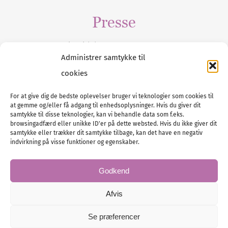
Presse
Tilmeld dig vores
nyhedsmail
Administrer samtykke til
cookies
For at give dig de bedste oplevelser bruger vi teknologier som cookies til
at gemme og/eller få adgang til enhedsoplysninger. Hvis du giver dit
Tel :
89 88 13 90
samtykke til disse teknologier, kan vi behandle data som f.eks.
browsingadfærd eller unikke ID'er på dette websted. Hvis du ikke giver dit
E-post:
info@nordicbridalmedia.com
samtykke eller trækker dit samtykke tilbage, kan det have en negativ
Nordic Bridal Media
indvirkning på visse funktioner og egenskaber.
© All rights reserved.
Org.nr: DK34787271
Godkend
Afvis
Se præferencer