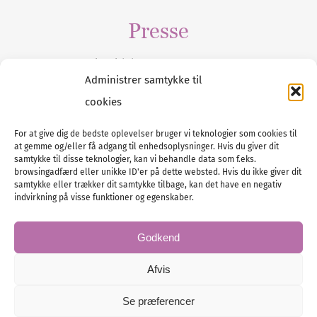
Presse
Tilmeld dig vores
nyhedsmail
Administrer samtykke til
cookies
For at give dig de bedste oplevelser bruger vi teknologier som cookies til
at gemme og/eller få adgang til enhedsoplysninger. Hvis du giver dit
Tel :
89 88 13 90
samtykke til disse teknologier, kan vi behandle data som f.eks.
browsingadfærd eller unikke ID'er på dette websted. Hvis du ikke giver dit
E-post:
info@nordicbridalmedia.com
samtykke eller trækker dit samtykke tilbage, kan det have en negativ
Nordic Bridal Media
indvirkning på visse funktioner og egenskaber.
© All rights reserved.
Org.nr: DK34787271
Godkend
Afvis
Se præferencer