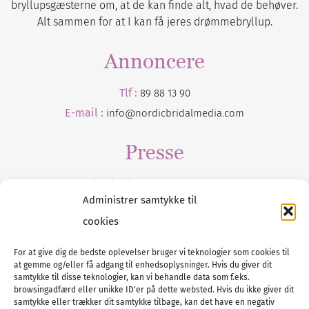
bryllupsgæsterne om, at de kan finde alt, hvad de behøver.
Alt sammen for at I kan få jeres drømmebryllup.
Annoncere
Tlf :
89 88 13 90
E-mail :
info@nordicbridalmedia.com
Presse
Tilmeld dig vores
nyhedsmail
Administrer samtykke til
cookies
For at give dig de bedste oplevelser bruger vi teknologier som cookies til
at gemme og/eller få adgang til enhedsoplysninger. Hvis du giver dit
Tel :
89 88 13 90
samtykke til disse teknologier, kan vi behandle data som f.eks.
browsingadfærd eller unikke ID'er på dette websted. Hvis du ikke giver dit
E-post:
info@nordicbridalmedia.com
samtykke eller trækker dit samtykke tilbage, kan det have en negativ