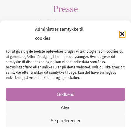
Presse
Tilmeld dig vores
nyhedsmail
Administrer samtykke til
cookies
For at give dig de bedste oplevelser bruger vi teknologier som cookies til
at gemme og/eller få adgang til enhedsoplysninger. Hvis du giver dit
Tel :
89 88 13 90
samtykke til disse teknologier, kan vi behandle data som f.eks.
browsingadfærd eller unikke ID'er på dette websted. Hvis du ikke giver dit
E-post:
info@nordicbridalmedia.com
samtykke eller trækker dit samtykke tilbage, kan det have en negativ
Nordic Bridal Media
indvirkning på visse funktioner og egenskaber.
© All rights reserved.
Org.nr: DK34787271
Godkend
Afvis
Se præferencer
© Bridal Magazine Group SE