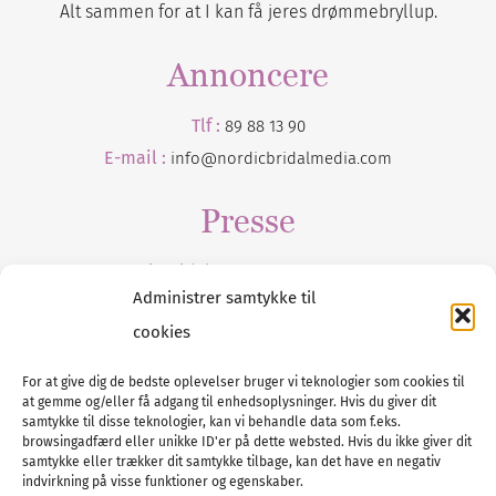
Alt sammen for at I kan få jeres drømmebryllup.
Annoncere
Tlf :
89 88 13 90
E-mail :
info@nordicbridalmedia.com
Presse
Tilmeld dig vores
nyhedsmail
Administrer samtykke til
cookies
For at give dig de bedste oplevelser bruger vi teknologier som cookies til
at gemme og/eller få adgang til enhedsoplysninger. Hvis du giver dit
Tel :
89 88 13 90
samtykke til disse teknologier, kan vi behandle data som f.eks.
browsingadfærd eller unikke ID'er på dette websted. Hvis du ikke giver dit
E-post:
info@nordicbridalmedia.com
samtykke eller trækker dit samtykke tilbage, kan det have en negativ
Nordic Bridal Media
indvirkning på visse funktioner og egenskaber.