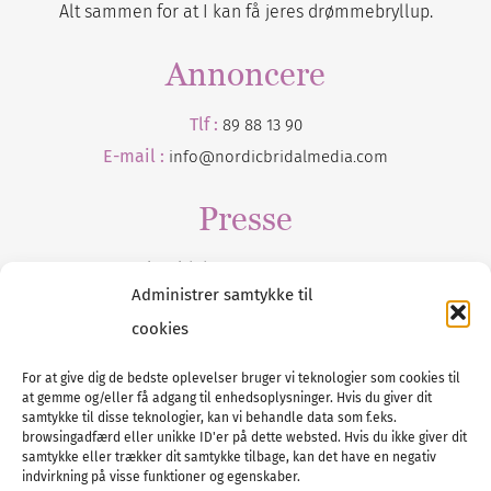
Alt sammen for at I kan få jeres drømmebryllup.
Annoncere
Tlf :
89 88 13 90
E-mail :
info@nordicbridalmedia.com
Presse
Tilmeld dig vores
nyhedsmail
Administrer samtykke til
cookies
For at give dig de bedste oplevelser bruger vi teknologier som cookies til
at gemme og/eller få adgang til enhedsoplysninger. Hvis du giver dit
Tel :
89 88 13 90
samtykke til disse teknologier, kan vi behandle data som f.eks.
browsingadfærd eller unikke ID'er på dette websted. Hvis du ikke giver dit
E-post:
info@nordicbridalmedia.com
samtykke eller trækker dit samtykke tilbage, kan det have en negativ
Nordic Bridal Media
indvirkning på visse funktioner og egenskaber.