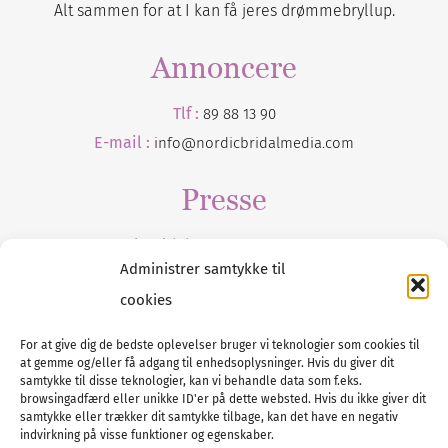
Alt sammen for at I kan få jeres drømmebryllup.
Annoncere
Tlf :
89 88 13 90
E-mail :
info@nordicbridalmedia.com
Presse
Tilmeld dig vores
nyhedsmail
Administrer samtykke til
cookies
For at give dig de bedste oplevelser bruger vi teknologier som cookies til
at gemme og/eller få adgang til enhedsoplysninger. Hvis du giver dit
Tel :
89 88 13 90
samtykke til disse teknologier, kan vi behandle data som f.eks.
browsingadfærd eller unikke ID'er på dette websted. Hvis du ikke giver dit
E-post:
info@nordicbridalmedia.com
samtykke eller trækker dit samtykke tilbage, kan det have en negativ
Nordic Bridal Media
indvirkning på visse funktioner og egenskaber.