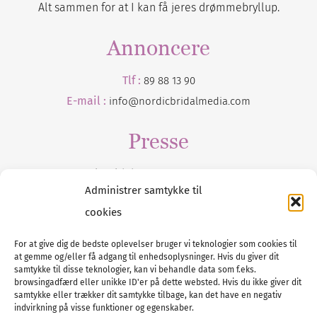
Alt sammen for at I kan få jeres drømmebryllup.
Annoncere
Tlf :
89 88 13 90
E-mail :
info@nordicbridalmedia.com
Presse
Tilmeld dig vores
nyhedsmail
Administrer samtykke til
cookies
For at give dig de bedste oplevelser bruger vi teknologier som cookies til
at gemme og/eller få adgang til enhedsoplysninger. Hvis du giver dit
Tel :
89 88 13 90
samtykke til disse teknologier, kan vi behandle data som f.eks.
browsingadfærd eller unikke ID'er på dette websted. Hvis du ikke giver dit
E-post:
info@nordicbridalmedia.com
samtykke eller trækker dit samtykke tilbage, kan det have en negativ
Nordic Bridal Media
indvirkning på visse funktioner og egenskaber.