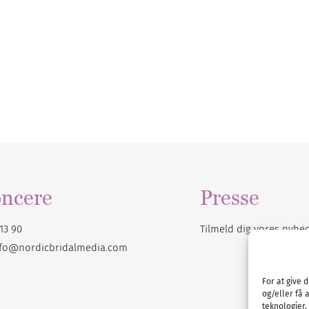
ncere
Presse
13 90
Tilmeld dig vores
nyhe
nfo@nordicbridalmedia.com
For at give 
og/eller få 
teknologier,