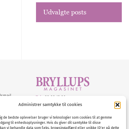
Udvalgte posts
dsmail
Tel :
89 88 13 90
Administrer samtykke til cookies
E-post:
info@nordicbridalmedia.com
Nordic Bridal Media
dig de bedste oplevelser bruger vi teknologier som cookies til at gemme
© All rights reserved.
adgang til enhedsoplysninger. Hvis du giver dit samtykke til disse
Org.nr: DK34787271
 kan vi behandle data som f.eks. browsingadfærd eller unikke ID'er på dette