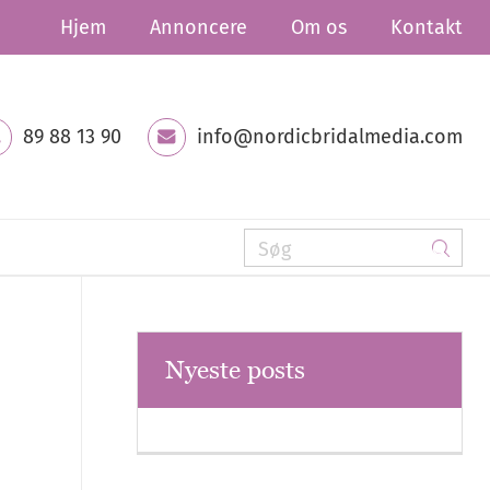
Hjem
Annoncere
Om os
Kontakt
89 88 13 90
info@nordicbridalmedia.com
Nyeste posts