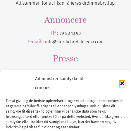
Alt sammen for at I kan få jeres drømmebryllup.
Annoncere
Tlf :
89 88 13 90
E-mail :
info@nordicbridalmedia.com
Presse
Tilmeld dig vores
nyhedsmail
Administrer samtykke til
cookies
For at give dig de bedste oplevelser bruger vi teknologier som cookies til
at gemme og/eller få adgang til enhedsoplysninger. Hvis du giver dit
Tel :
89 88 13 90
samtykke til disse teknologier, kan vi behandle data som f.eks.
browsingadfærd eller unikke ID'er på dette websted. Hvis du ikke giver dit
E-post:
info@nordicbridalmedia.com
samtykke eller trækker dit samtykke tilbage, kan det have en negativ
Nordic Bridal Media
indvirkning på visse funktioner og egenskaber.