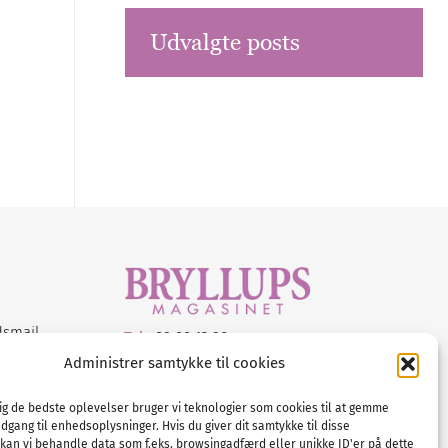
Udvalgte posts
dsmail
Tel :
89 88 13 90
Administrer samtykke til cookies
E-post:
info@nordicbridalmedia.com
Nordic Bridal Media
dig de bedste oplevelser bruger vi teknologier som cookies til at gemme
© All rights reserved.
adgang til enhedsoplysninger. Hvis du giver dit samtykke til disse
Org.nr: DK34787271
 kan vi behandle data som f.eks. browsingadfærd eller unikke ID'er på dette