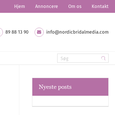
Hjem
Annoncere
Om os
Kontakt
89 88 13 90
info@nordicbridalmedia.com
Nyeste posts