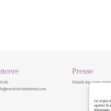
ncere
Presse
13 90
Tilmeld dig vores
nyhe
nfo@nordicbridalmedia.com
For at give 
og/eller få 
teknologier,