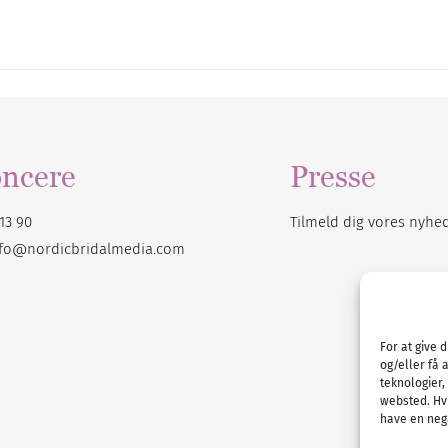
ncere
Presse
13 90
Tilmeld dig vores
nyhe
nfo@nordicbridalmedia.com
For at give 
og/eller få 
teknologier,
websted. Hvi
have en nega