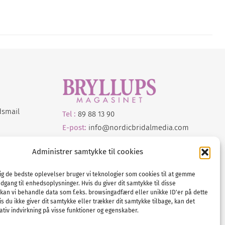
dsmail
Tel :
89 88 13 90
E-post:
info@nordicbridalmedia.com
Nordic Bridal Media
Administrer samtykke til cookies
© All rights reserved.
Org.nr: DK34787271
dig de bedste oplevelser bruger vi teknologier som cookies til at gemme
adgang til enhedsoplysninger. Hvis du giver dit samtykke til disse
 kan vi behandle data som f.eks. browsingadfærd eller unikke ID'er på dette
s du ikke giver dit samtykke eller trækker dit samtykke tilbage, kan det
tiv indvirkning på visse funktioner og egenskaber.